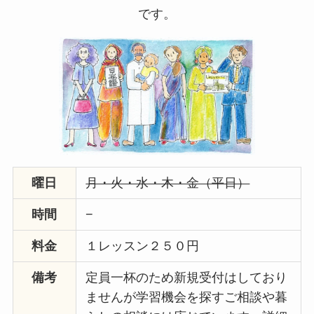
です。
曜日
月・火・水・木・金（平日）
時間
−
料金
１レッスン２５０円
備考
定員一杯のため新規受付はしており
ませんが学習機会を探すご相談や暮